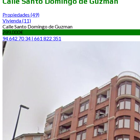
Calle Santo Domingo de Guzman
Propiedades
(49)
Vivienda
(11)
Calle Santo Domingo de Guzman
289.000€
94 642 70 34 | 661 822 351