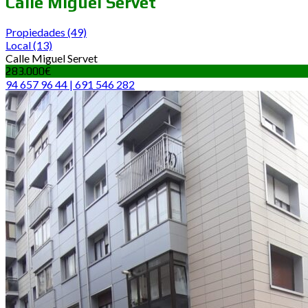
Calle Miguel Servet
Propiedades
(49)
Local
(13)
Calle Miguel Servet
283.000€
94 657 96 44 | 691 546 282