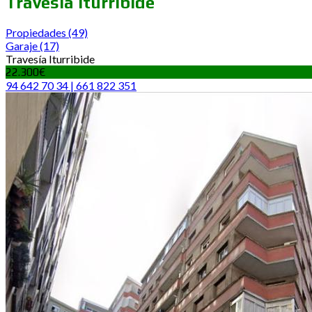
Travesía Iturribide
Propiedades
(49)
Garaje
(17)
Travesía Iturribide
22.300€
94 642 70 34 | 661 822 351