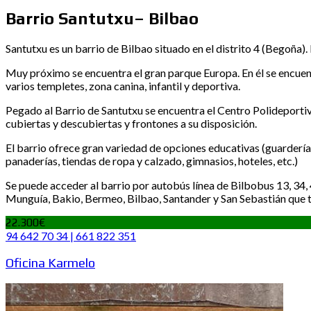
Barrio Santutxu– Bilbao
Santutxu es un barrio de Bilbao situado en el distrito 4 (Begoña)
Muy próximo se encuentra el gran parque Europa. En él se encuen
varios templetes, zona canina, infantil y deportiva.
Pegado al Barrio de Santutxu se encuentra el Centro Polideportiv
cubiertas y descubiertas y frontones a su disposición.
El barrio ofrece gran variedad de opciones educativas (guardería
panaderías, tiendas de ropa y calzado, gimnasios, hoteles, etc.)
Se puede acceder al barrio por autobús línea de Bilbobus 13, 34,
Munguía, Bakio, Bermeo, Bilbao, Santander y San Sebastián que 
22.300€
94 642 70 34 | 661 822 351
Oficina Karmelo