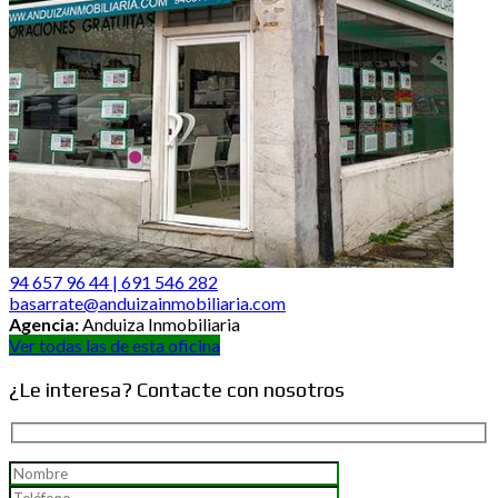
94 657 96 44 | 691 546 282
basarrate@anduizainmobiliaria.com
Agencia:
Anduiza Inmobiliaria
Ver todas las de esta oficina
¿Le interesa? Contacte con nosotros